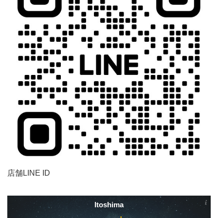
店舗LINE ID
Itoshima