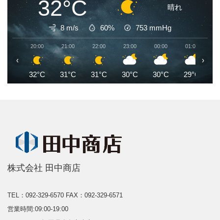
32°C
晴れ
8 m/s
60%
753
mmHg
20:00
21:00
22:00
23:00
00:00
01:00
0
‹
›
32°C
31°C
31°C
30°C
30°C
29°C
2
株式会社 田中商店
TEL：092-329-6570
FAX：092-329-6571
営業時間:09:00-19:00